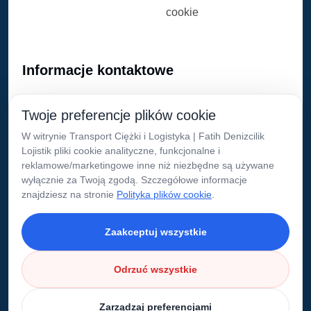
cookie
Informacje kontaktowe
0539 721 79 05
Twoje preferencje plików cookie
W witrynie Transport Ciężki i Logistyka | Fatih Denizcilik
info
fatihdenizciliklojistik.com
Lojistik pliki cookie analityczne, funkcjonalne i
reklamowe/marketingowe inne niż niezbędne są używane
Cennet Mh. 611 Sk. No:27/11 Küçükçekmece/
wyłącznie za Twoją zgodą. Szczegółowe informacje
İstanbul
znajdziesz na stronie
Polityka plików cookie
.
Zaakceptuj wszystkie
© 2025 Transport Ciężki i Logistyka | Fatih
Odrzuć wszystkie
Denizcilik Lojistik
Zarządzaj preferencjami